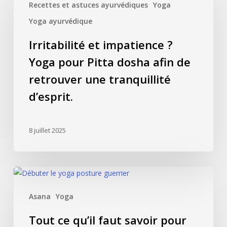
Recettes et astuces ayurvédiques
Yoga
impatience
?
Yoga ayurvédique
Yoga
Irritabilité et impatience ?
pour
Yoga pour Pitta dosha afin de
Pitta
dosha
retrouver une tranquillité
afin
d’esprit.
de
retrouver
une
8 juillet 2025
tranquillité
d’esprit.
Tout
ce
Asana
Yoga
qu’il
faut
Tout ce qu’il faut savoir pour
savoir