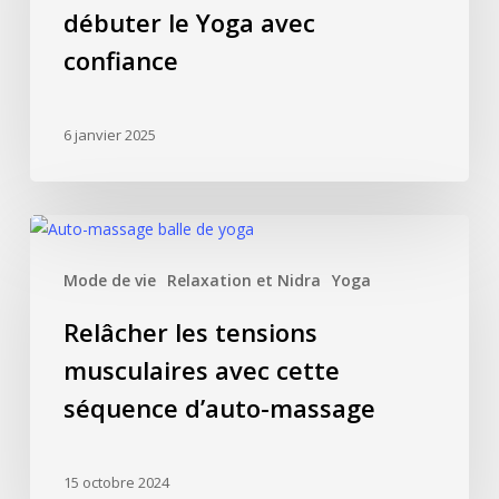
débuter le Yoga avec
pour
débuter
confiance
le
Yoga
6 janvier 2025
avec
confiance
Relâcher
les
Mode de vie
Relaxation et Nidra
Yoga
tensions
musculaires
Relâcher les tensions
avec
musculaires avec cette
cette
séquence
séquence d’auto-massage
d’auto-
massage
15 octobre 2024