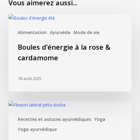
Vous aimerez aussi...
Boules
d’énergie
Alimentation
Ayurvéda
Mode de vie
à
la
Boules d’énergie à la rose &
rose
cardamome
&
cardamome
18 août 2025
Irritabilité
et
Recettes et astuces ayurvédiques
Yoga
impatience
?
Yoga ayurvédique
Yoga