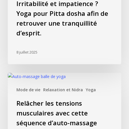
Irritabilité et impatience ?
pour
Yoga pour Pitta dosha afin de
Pitta
dosha
retrouver une tranquillité
afin
d’esprit.
de
retrouver
une
8 juillet 2025
tranquillité
d’esprit.
Relâcher
les
Mode de vie
Relaxation et Nidra
Yoga
tensions
musculaires
Relâcher les tensions
avec
musculaires avec cette
cette
séquence
séquence d’auto-massage
d’auto-