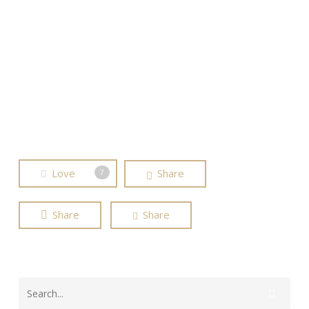
Alimentation Ayurvédique
Asana
Ayurvéda
Consultation Ayurvédique
Habitude De Vie
Kapha
Routine De Saison
Yoga Ayurvédique
Love
Share
7
Share
Share