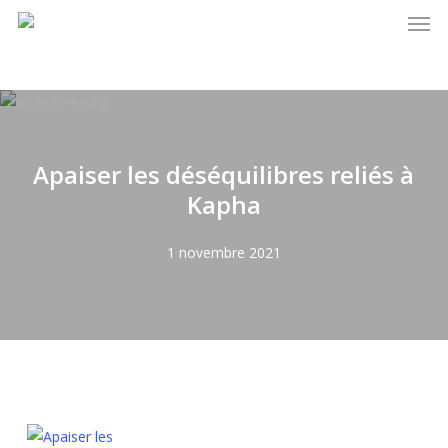
Men
Skip
to
main
content
Apaiser les déséquilibres reliés à
Kapha
1 novembre 2021