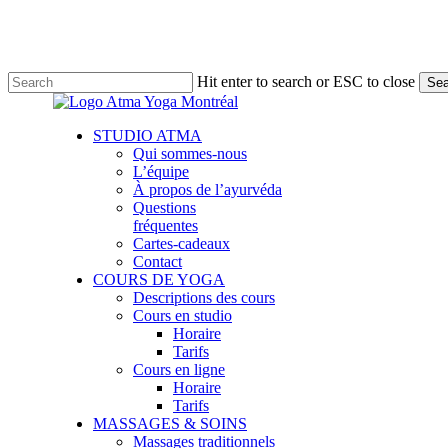
Skip
to
main
content
Hit enter to search or ESC to close
Sea
Close
Search
Menu
STUDIO ATMA
Qui sommes-nous
L’équipe
À propos de l’ayurvéda
Questions
fréquentes
Cartes-cadeaux
Contact
COURS DE YOGA
Descriptions des cours
Cours en studio
Horaire
Tarifs
Cours en ligne
Horaire
Tarifs
MASSAGES & SOINS
Massages traditionnels