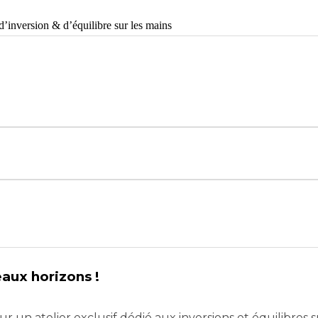
d’inversion & d’équilibre sur les mains
aux horizons !
 un atelier exclusif dédié aux inversions et équilibres s