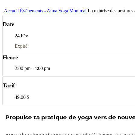
Accueil
Événements - Atma Yoga Montréal
La maîtrise des postures 
Date
24 Fév
Expiré
Heure
2:00 pm - 4:00 pm
Tarif
49.00 $
Propulse ta pratique de yoga vers de nouve
Envie de relever de nouveaux défis ? Rejoins-nous pour