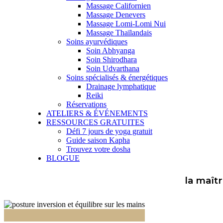
Massage Californien
Massage Denevers
Massage Lomi-Lomi Nui
Massage Thaïlandais
Soins ayurvédiques
Soin Abhyanga
Soin Shirodhara
Soin Udvarthana
Soins spécialisés & énergétiques
Drainage lymphatique
Reiki
Réservations
ATELIERS & ÉVÉNEMENTS
RESSOURCES GRATUITES
Défi 7 jours de yoga gratuit
Guide saison Kapha
Trouvez votre dosha
BLOGUE
la maîtr