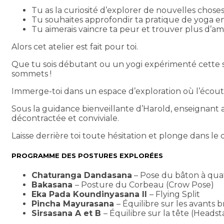
Tu as la curiosité d’explorer de nouvelles choses 
Tu souhaites approfondir ta pratique de yoga en 
Tu aimerais vaincre ta peur et trouver plus d’a
Alors cet atelier est fait pour toi.
Que tu sois débutant ou un yogi expérimenté cette s
sommets !
Immerge-toi dans un espace d’exploration où l’écou
Sous la guidance bienveillante d’Harold, enseigna
décontractée et conviviale.
Laisse derrière toi toute hésitation et plonge dans le 
PROGRAMME DES POSTURES EXPLORÉES
Chaturanga Dandasana
– Pose du bâton à qu
Bakasana
– Posture du Corbeau (Crow Pose)
Eka Pada Koundinyasana II
– Flying Split
Pincha Mayurasana
– Équilibre sur les avants
Sirsasana A et B
– Équilibre sur la tête (Heads