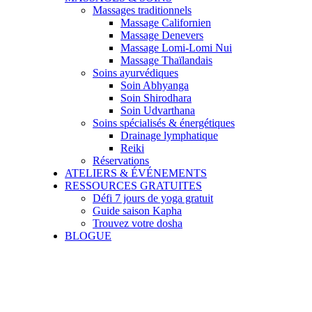
Massages traditionnels
Massage Californien
Massage Denevers
Massage Lomi-Lomi Nui
Massage Thaïlandais
Soins ayurvédiques
Soin Abhyanga
Soin Shirodhara
Soin Udvarthana
Soins spécialisés & énergétiques
Drainage lymphatique
Reiki
Réservations
ATELIERS & ÉVÉNEMENTS
RESSOURCES GRATUITES
Défi 7 jours de yoga gratuit
Guide saison Kapha
Trouvez votre dosha
BLOGUE
L’art de la méditation