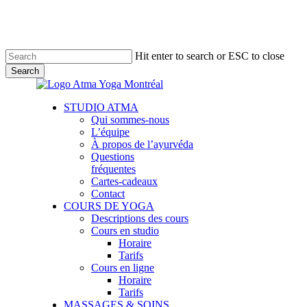
Skip
to
main
content
Hit enter to search or ESC to close
Search
Close
Search
Menu
STUDIO ATMA
Qui sommes-nous
L’équipe
À propos de l’ayurvéda
Questions
fréquentes
Cartes-cadeaux
Contact
COURS DE YOGA
Descriptions des cours
Cours en studio
Horaire
Tarifs
Cours en ligne
Horaire
Tarifs
MASSAGES & SOINS