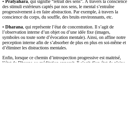
•
Pratyahara
, qui signifie “retrait des sens”. À travers la conscience
des stimuli extérieurs captés par nos sens, le mental s’entraîne
progressivement à en faire abstraction. Par exemple, à travers la
conscience du corps, du souffle, des bruits environnants, etc.
•
Dharana
, qui représente l’état de concentration. Il s’agit de
l’observation interne d’un objet ou d’une idée fixe (images,
symboles ou toute sorte d’évocation mentale). Ainsi, on affine notre
perception interne afin de s’absorber de plus en plus en soi-même et
d’éliminer les distractions mentales.
Enfin, lorsque ce chemin d’introspection progressive est maitrisé,
l’état de Dhyana ou méditation apparait. Il s’agit d’un état de pleine
présence où l’on devient parfaitement disponible à recevoir les
messages de l’intuition et à contempler l’espace mental à travers la
richesse de notre silence intérieur.
Méditation guidée par Geneviève
Notre enseignante spécialisée en méditation, Geneviève Bélanger,
nous offre dans cette courte vidéo une belle expérience de