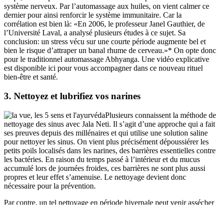
système nerveux. Par l’automassage aux huiles, on vient calmer ce
dernier pour ainsi renforcir le système immunitaire. Car la
corrélation est bien là: «En 2006, le professeur Janel Gauthier, de
l’Université Laval, a analysé plusieurs études à ce sujet. Sa
conclusion: un stress vécu sur une courte période augmente bel et
bien le risque d’attraper un banal rhume de cerveau.»* On opte donc
pour le traditionnel automassage Abhyanga. Une vidéo explicative
est disponible ici pour vous accompagner dans ce nouveau rituel
bien-être et santé.
3. Nettoyez et lubrifiez vos narines
Plusieurs connaissent la méthode de
nettoyage des sinus avec Jala Neti. Il s’agit d’une approche qui a fait
ses preuves depuis des millénaires et qui utilise une solution saline
pour nettoyer les sinus. On vient plus précisément dépoussiérer les
petits poils localisés dans les narines, des barrières essentielles contre
les bactéries. En raison du temps passé à l’intérieur et du mucus
accumulé lors de journées froides, ces barrières ne sont plus aussi
propres et leur effet s’amenuise. Le nettoyage devient donc
nécessaire pour la prévention.
Par contre, un tel nettoyage en période hivernale peut venir assécher
les parois nasales et, en mécanisme de défense, le nez produira du