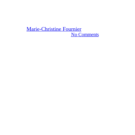
cet hiver selon la médecine
ayurvédique
Par
Marie-Christine Fournier
19 novembre 2019
janvier 13th, 2025
No Comments