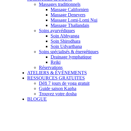
Massages traditionnels
Massage Californien
Massage Denevers
Massage Lomi-Lomi Nui
Massage Thaïlandais
Soins ayurvédiques
Soin Abhyanga
Soin Shirodhara
Soin Udvarthana
Soins spécialisés & énergétiques
Drainage lymphatique
Reiki
Réservations
ATELIERS & ÉVÉNEMENTS
RESSOURCES GRATUITES
Défi 7 jours de yoga gratuit
Guide saison Kapha
Trouvez votre dosha
BLOGUE
Prévenir le rhume et la grippe