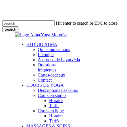
Skip
to
main
content
Hit enter to search or ESC to close
Search
Close
Search
Menu
STUDIO ATMA
Qui sommes-nous
L’équipe
À propos de l’ayurvéda
Questions
fréquentes
Cartes-cadeaux
Contact
COURS DE YOGA
Descriptions des cours
Cours en studio
Horaire
Tarifs
Cours en ligne
Horaire
Tarifs
MASSAGES & SOINS