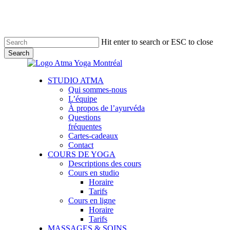
Skip
to
main
content
Hit enter to search or ESC to close
Search
Close
Search
Menu
STUDIO ATMA
Qui sommes-nous
L’équipe
À propos de l’ayurvéda
Questions
fréquentes
Cartes-cadeaux
Contact
COURS DE YOGA
Descriptions des cours
Cours en studio
Horaire
Tarifs
Cours en ligne
Horaire
Tarifs
MASSAGES & SOINS