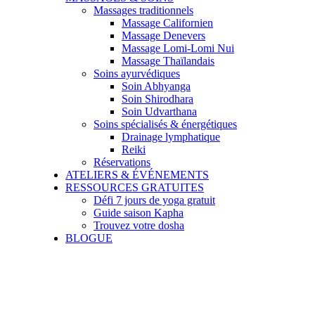
Massages traditionnels
Massage Californien
Massage Denevers
Massage Lomi-Lomi Nui
Massage Thaïlandais
Soins ayurvédiques
Soin Abhyanga
Soin Shirodhara
Soin Udvarthana
Soins spécialisés & énergétiques
Drainage lymphatique
Reiki
Réservations
ATELIERS & ÉVÉNEMENTS
RESSOURCES GRATUITES
Défi 7 jours de yoga gratuit
Guide saison Kapha
Trouvez votre dosha
BLOGUE
Saison froide: bienvenue dans