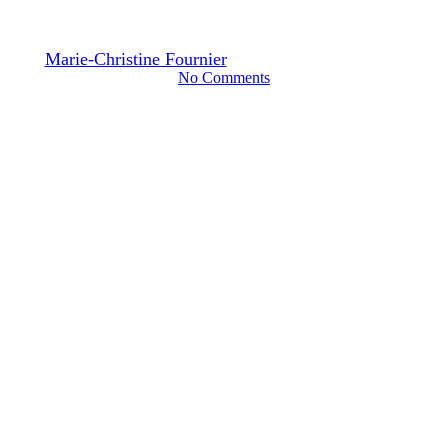
le dosha Vata
Par
Marie-Christine Fournier
6 janvier 2020
janvier 13th, 2025
No Comments