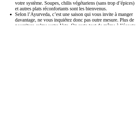
votre système. Soupes, chilis végétariens (sans trop d’épices)
et autres plats réconfortants sont les bienvenus.
Selon l’Ayurveda, c’est une saison qui vous invite à manger
davantage, ne vous inquiétez donc pas outre mesure. Plus de
nourriture calme votre Vata. On reste tout de même à l’écoute
de son corps pour ne pas sombrer non plus dans la surcharge.
Quant au goût, toujours selon l’Ayurveda, choisissez la
citrouille, les courges, les betteraves, le quinoa, le riz, les
bananes, les carottes, les pêches et le citron (un zeste sur vos
légumes, dans vos soupes). Optez pour des goûts plus sucrés,
acides et salés. Mangez moins de ce qui est amer, piquant et
astringent.
Si tu souhaites en savoir plus sur l’alimentation ayurvédique et les
épices qui favorisent ton équilibre, lis
cet article
!
2. Le repos, votre priorité
Pour ceux de constitution Vata, et pour tous les autres aussi, le
sommeil est prioritaire. Dormez suffisamment pour faire le
plein d’énergie. Exit les batteries vides et l’épuisement
hivernal.
Vous avez un cerveau hyperactif? En période Vata, prenez le
temps de méditer. Quelques minutes suffiront à l’apaiser.