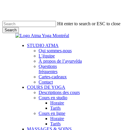
Skip
to
main
content
Hit enter to search or ESC to close
Search
Close
Search
Menu
STUDIO ATMA
Qui sommes-nous
L’équipe
À propos de l’ayurvéda
Questions
fréquentes
Cartes-cadeaux
Contact
COURS DE YOGA
Descriptions des cours
Cours en studio
Horaire
Tarifs
Cours en ligne
Horaire
Tarifs
MASSAGES & SOINS