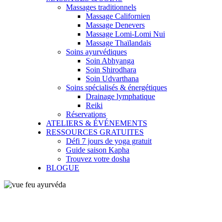
Massages traditionnels
Massage Californien
Massage Denevers
Massage Lomi-Lomi Nui
Massage Thaïlandais
Soins ayurvédiques
Soin Abhyanga
Soin Shirodhara
Soin Udvarthana
Soins spécialisés & énergétiques
Drainage lymphatique
Reiki
Réservations
ATELIERS & ÉVÉNEMENTS
RESSOURCES GRATUITES
Défi 7 jours de yoga gratuit
Guide saison Kapha
Trouvez votre dosha
BLOGUE
Soulager les maux de tête et la