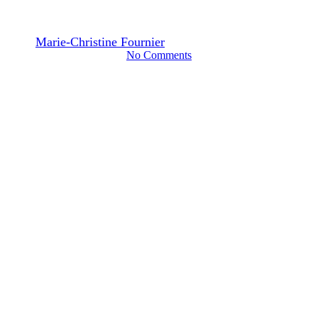
fatigue par le sens de la vue
Par
Marie-Christine Fournier
28 juin 2023
janvier 13th, 2025
No Comments