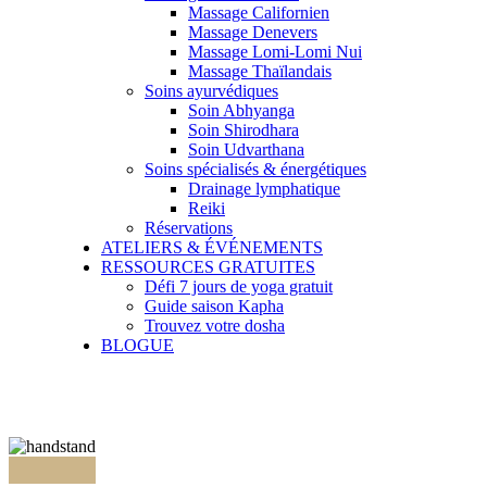
Massage Californien
Massage Denevers
Massage Lomi-Lomi Nui
Massage Thaïlandais
Soins ayurvédiques
Soin Abhyanga
Soin Shirodhara
Soin Udvarthana
Soins spécialisés & énergétiques
Drainage lymphatique
Reiki
Réservations
ATELIERS & ÉVÉNEMENTS
RESSOURCES GRATUITES
Défi 7 jours de yoga gratuit
Guide saison Kapha
Trouvez votre dosha
BLOGUE