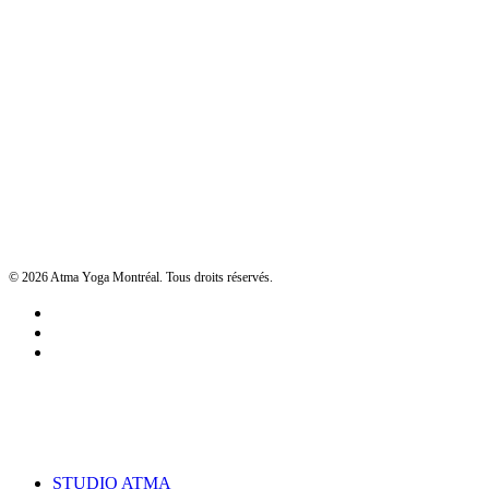
© 2026 Atma Yoga Montréal. Tous droits réservés.
facebook
google-
plus
instagram
Close
STUDIO ATMA