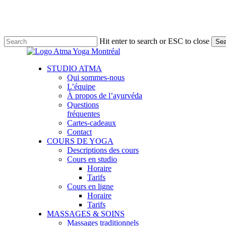
Skip
to
main
content
Hit enter to search or ESC to close
Sea
Close
Search
Menu
STUDIO ATMA
Qui sommes-nous
L’équipe
À propos de l’ayurvéda
Questions
fréquentes
Cartes-cadeaux
Contact
COURS DE YOGA
Descriptions des cours
Cours en studio
Horaire
Tarifs
Cours en ligne
Horaire
Tarifs
MASSAGES & SOINS
Massages traditionnels