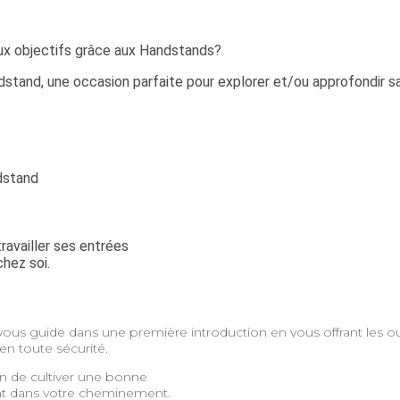
aux objectifs grâce aux Handstands?
ndstand, une occasion parfaite pour explorer et/ou approfondir s
dstand
availler ses entrées
chez soi.
vous guide dans une première introduction en vous offrant les ou
en toute sécurité.
n de cultiver une bonne
ent dans votre cheminement.