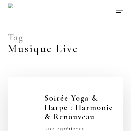
Skip
Men
to
main
content
Tag
Musique Live
Soirée
Yoga
&
Soirée Yoga &
Harpe
Harpe : Harmonie
:
& Renouveau
Harmonie
&
Une expérience