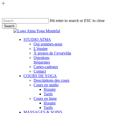
Skip
to
main
content
Hit enter to search or ESC to close
Search
Close
Search
Menu
STUDIO ATMA
Qui sommes-nous
L’équipe
À propos de l’ayurvéda
Questions
fréquentes
Cartes-cadeaux
Contact
COURS DE YOGA
Descriptions des cours
Cours en studio
Horaire
Tarifs
Cours en ligne
Horaire
Tarifs
MASSAGES & SOINS