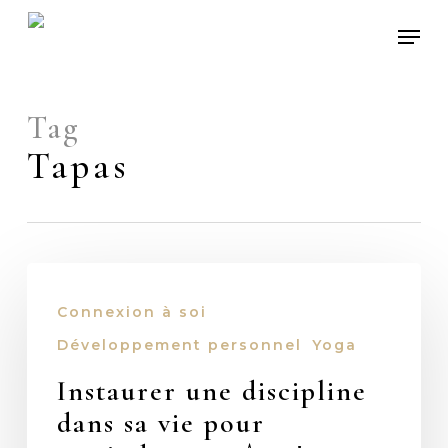
Skip
Men
to
main
content
Tag
Tapas
Instaurer
une
Connexion à soi
discipline
Développement personnel
Yoga
dans
sa
Instaurer une discipline
vie
dans sa vie pour
pour