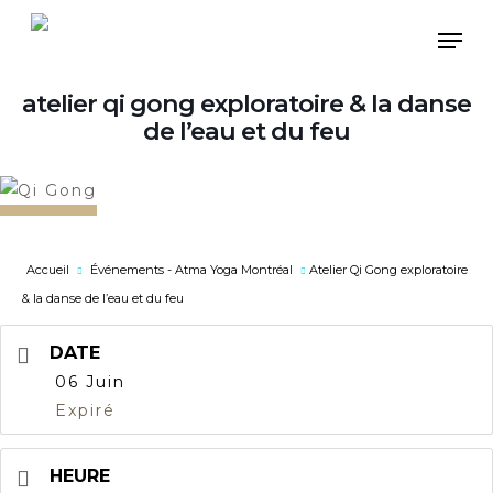
Skip
Men
to
main
atelier qi gong exploratoire & la danse
content
de l’eau et du feu
Accueil
Événements - Atma Yoga Montréal
Atelier Qi Gong exploratoire
& la danse de l’eau et du feu
DATE
06 Juin
Expiré
HEURE