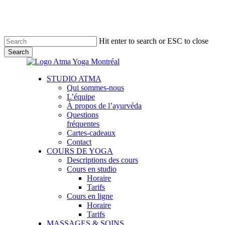
Skip
to
main
content
Hit enter to search or ESC to close
Search
Close
Search
Menu
STUDIO ATMA
Qui sommes-nous
L’équipe
À propos de l’ayurvéda
Questions
fréquentes
Cartes-cadeaux
Contact
COURS DE YOGA
Descriptions des cours
Cours en studio
Horaire
Tarifs
Cours en ligne
Horaire
Tarifs
MASSAGES & SOINS