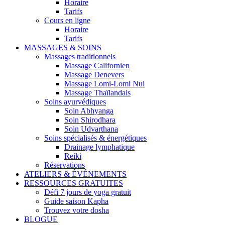
Horaire
Tarifs
Cours en ligne
Horaire
Tarifs
MASSAGES & SOINS
Massages traditionnels
Massage Californien
Massage Denevers
Massage Lomi-Lomi Nui
Massage Thaïlandais
Soins ayurvédiques
Soin Abhyanga
Soin Shirodhara
Soin Udvarthana
Soins spécialisés & énergétiques
Drainage lymphatique
Reiki
Réservations
ATELIERS & ÉVÉNEMENTS
RESSOURCES GRATUITES
Défi 7 jours de yoga gratuit
Guide saison Kapha
Trouvez votre dosha
BLOGUE