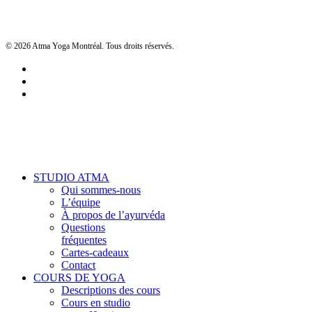
© 2026 Atma Yoga Montréal. Tous droits réservés.
facebook
google-
plus
instagram
Close
STUDIO ATMA
Menu
Qui sommes-nous
L’équipe
À propos de l’ayurvéda
Questions
fréquentes
Cartes-cadeaux
Contact
COURS DE YOGA
Descriptions des cours
Cours en studio