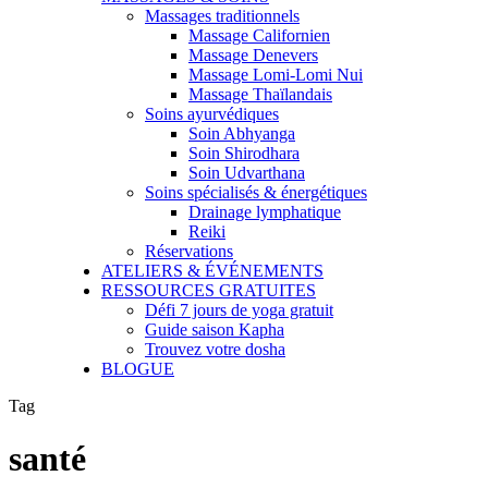
Massages traditionnels
Massage Californien
Massage Denevers
Massage Lomi-Lomi Nui
Massage Thaïlandais
Soins ayurvédiques
Soin Abhyanga
Soin Shirodhara
Soin Udvarthana
Soins spécialisés & énergétiques
Drainage lymphatique
Reiki
Réservations
ATELIERS & ÉVÉNEMENTS
RESSOURCES GRATUITES
Défi 7 jours de yoga gratuit
Guide saison Kapha
Trouvez votre dosha
BLOGUE
Tag
santé