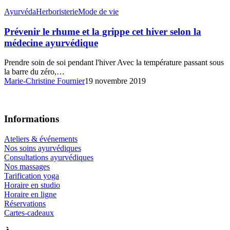
Prévenir
Ayurvéda
Herboristerie
Mode de vie
le
rhume
Prévenir le rhume et la grippe cet hiver selon la
et
médecine ayurvédique
la
grippe
Prendre soin de soi pendant l'hiver Avec la température passant sous
cet
la barre du zéro,…
hiver
Marie-Christine Fournier
19 novembre 2019
selon
la
médecine
ayurvédique
Informations
Ateliers & événements
Nos soins ayurvédiques
Consultations ayurvédiques
Nos massages
Tarification yoga
Horaire en studio
Horaire en ligne
Réservations
Cartes-cadeaux