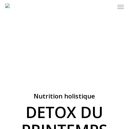
Men
Skip
to
main
content
Nutrition holistique
DETOX DU