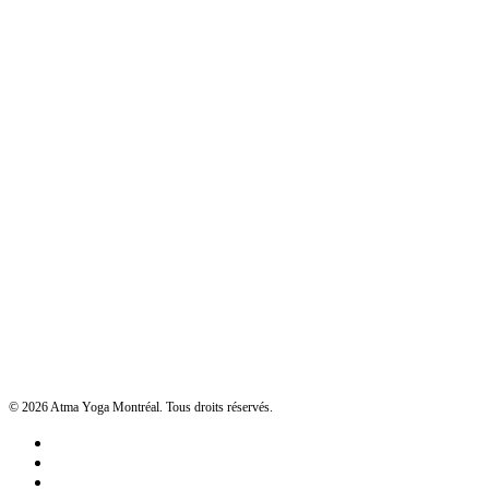
© 2026 Atma Yoga Montréal. Tous droits réservés.
facebook
google-
plus
instagram