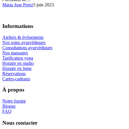
6
Maria Jose Perez
5 juin 2023
saveurs
ayurvédiques
Informations
Ateliers & événements
Nos soins ayurvédiques
Consultations ayurvédiques
Nos massages
Tarification yoga
Horaire en studio
Horaire en ligne
Réservations
Cartes-cadeaux
À propos
Notre équipe
Blogue
FAQ
Nous contacter