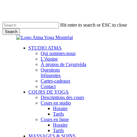
Skip
to
main
content
Hit enter to search or ESC to close
Search
Close
Search
Menu
STUDIO ATMA
Qui sommes-nous
L’équipe
À propos de l’ayurvéda
Questions
fréquentes
Cartes-cadeaux
Contact
COURS DE YOGA
Descriptions des cours
Cours en studio
Horaire
Tarifs
Cours en ligne
Horaire
Tarifs
MASSAGES & SOINS