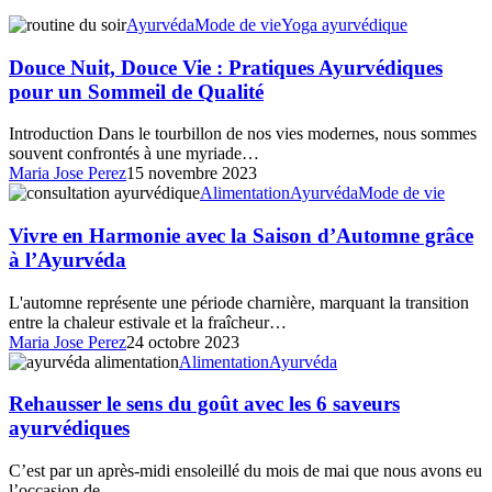
Douce
Ayurvéda
Mode de vie
Yoga ayurvédique
Nuit,
Douce
Douce Nuit, Douce Vie : Pratiques Ayurvédiques
Vie
pour un Sommeil de Qualité
:
Pratiques
Introduction Dans le tourbillon de nos vies modernes, nous sommes
Ayurvédiques
souvent confrontés à une myriade…
pour
Maria Jose Perez
15 novembre 2023
un
Vivre
Alimentation
Ayurvéda
Mode de vie
Sommeil
en
de
Harmonie
Vivre en Harmonie avec la Saison d’Automne grâce
Qualité
avec
à l’Ayurvéda
la
Saison
L'automne représente une période charnière, marquant la transition
d’Automne
entre la chaleur estivale et la fraîcheur…
grâce
Maria Jose Perez
24 octobre 2023
à
Rehausser
Alimentation
Ayurvéda
l’Ayurvéda
le
sens
Rehausser le sens du goût avec les 6 saveurs
du
ayurvédiques
goût
avec
C’est par un après-midi ensoleillé du mois de mai que nous avons eu
les
l’occasion de…