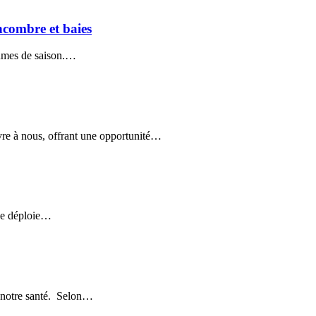
ncombre et baies
égumes de saison.…
vre à nous, offrant une opportunité…
 se déploie…
de notre santé. Selon…