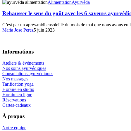
digestif
Rehausser
Alimentation
Ayurvéda
le
sens
Rehausser le sens du goût avec les 6 saveurs ayurvédi
du
goût
C’est par un après-midi ensoleillé du mois de mai que nous avons eu
avec
Maria Jose Perez
5 juin 2023
les
6
saveurs
ayurvédiques
Informations
Ateliers & événements
Nos soins ayurvédiques
Consultations ayurvédiques
Nos massages
Tarification yoga
Horaire en studio
Horaire en ligne
Réservations
Cartes-cadeaux
À propos
Notre équipe