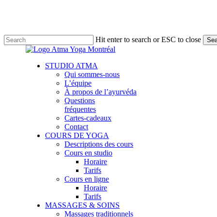
Skip
to
main
content
Hit enter to search or ESC to close
Sea
Close
Search
Menu
STUDIO ATMA
Qui sommes-nous
L’équipe
À propos de l’ayurvéda
Questions
fréquentes
Cartes-cadeaux
Contact
COURS DE YOGA
Descriptions des cours
Cours en studio
Horaire
Tarifs
Cours en ligne
Horaire
Tarifs
MASSAGES & SOINS
Massages traditionnels