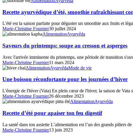
Recette
Alimentation
Ayurvéda
ayurvédique
d’été,
Recette ayurvédique d’été, smoothie rafraîchissant co
smoothie
rafraîchissant
L'été est la saison parfaite pour déguster un smoothie aux fruits et l
concombre
Marie-Christine Fournier
30 juillet 2024
et
Saveurs
Alimentation
Ayurvéda
baies
du
printemps:
Saveurs du printemps: soupe au cresson et asperges
soupe
au
Avec l'arrivée imminente du printemps, une période de transition s'ou
cresson
Marie-Christine Fournier
11 mars 2024
et
Une
Alimentation
Ayurvéda
Mode de vie
asperges
boisson
réconfortante
Une boisson réconfortante pour les journées d’hiver
pour
les
L'énergie de l'hiver (Vata) En plein cœur de l'hiver, la saison de Vata
journées
Marie-Christine Fournier
26 décembre 2023
d’hiver
Recette
Alimentation
Ayurvéda
d’été
pour
Recette d’été pour apaiser ton feu digestif
apaiser
ton
La santé dans ton assiette L’alimentation est l’un des grands piliers 
feu
Marie-Christine Fournier
13 juin 2023