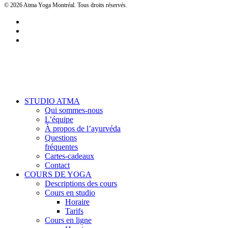
© 2026 Atma Yoga Montréal. Tous droits réservés.
facebook
google-
plus
instagram
Close
STUDIO ATMA
Menu
Qui sommes-nous
L’équipe
À propos de l’ayurvéda
Questions
fréquentes
Cartes-cadeaux
Contact
COURS DE YOGA
Descriptions des cours
Cours en studio
Horaire
Tarifs
Cours en ligne