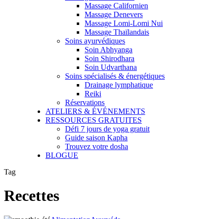
Massage Californien
Massage Denevers
Massage Lomi-Lomi Nui
Massage Thaïlandais
Soins ayurvédiques
Soin Abhyanga
Soin Shirodhara
Soin Udvarthana
Soins spécialisés & énergétiques
Drainage lymphatique
Reiki
Réservations
ATELIERS & ÉVÉNEMENTS
RESSOURCES GRATUITES
Défi 7 jours de yoga gratuit
Guide saison Kapha
Trouvez votre dosha
BLOGUE
Tag
Recettes