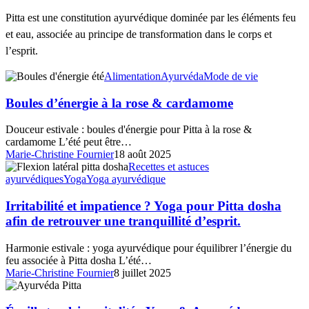
Pitta est une constitution ayurvédique dominée par les éléments feu
et eau, associée au principe de transformation dans le corps et
l’esprit.
Boules
Alimentation
Ayurvéda
Mode de vie
d’énergie
à
Boules d’énergie à la rose & cardamome
la
rose
Douceur estivale : boules d'énergie pour Pitta à la rose &
&
cardamome L’été peut être…
cardamome
Marie-Christine Fournier
18 août 2025
Irritabilité
Recettes et astuces
et
ayurvédiques
Yoga
Yoga ayurvédique
impatience
?
Irritabilité et impatience ? Yoga pour Pitta dosha
Yoga
afin de retrouver une tranquillité d’esprit.
pour
Pitta
Harmonie estivale : yoga ayurvédique pour équilibrer l’énergie du
dosha
feu associée à Pitta dosha L’été…
afin
Marie-Christine Fournier
8 juillet 2025
de
Éveille
retrouver
ta
une