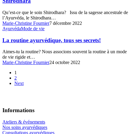
Shirodhara
emblématique
de
Qu’est-ce que le soin Shirodhara? Issu de la sagesse ancestrale de
l’Inde:
l’Ayurvéda, le Shirodhara…
le
Marie-Christine Fournier
7 décembre 2022
Shirodhara
La
Ayurvéda
Mode de vie
routine
ayurvédique,
La routine ayurvédique, tous ses secrets!
tous
ses
Aimes-tu la routine? Nous associons souvent la routine à un mode
secrets!
de vie rigide et…
Marie-Christine Fournier
24 octobre 2022
1
2
Next
Informations
Ateliers & événements
Nos soins ayurvédiques
Consultations ayurvédiques