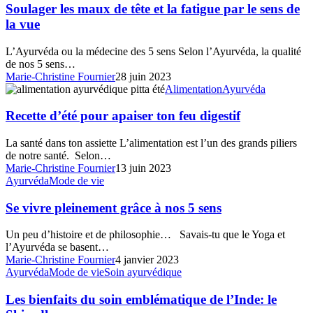
!
maux
Soulager les maux de tête et la fatigue par le sens de
de
la vue
tête
et
L’Ayurvéda ou la médecine des 5 sens Selon l’Ayurvéda, la qualité
la
de nos 5 sens…
fatigue
Marie-Christine Fournier
28 juin 2023
par
Recette
Alimentation
Ayurvéda
le
d’été
sens
pour
Recette d’été pour apaiser ton feu digestif
de
apaiser
la
ton
La santé dans ton assiette L’alimentation est l’un des grands piliers
vue
feu
de notre santé. Selon…
digestif
Marie-Christine Fournier
13 juin 2023
Se
Ayurvéda
Mode de vie
vivre
pleinement
Se vivre pleinement grâce à nos 5 sens
grâce
à
Un peu d’histoire et de philosophie… Savais-tu que le Yoga et
nos
l’Ayurvéda se basent…
5
Marie-Christine Fournier
4 janvier 2023
sens
Les
Ayurvéda
Mode de vie
Soin ayurvédique
bienfaits
du
Les bienfaits du soin emblématique de l’Inde: le
soin