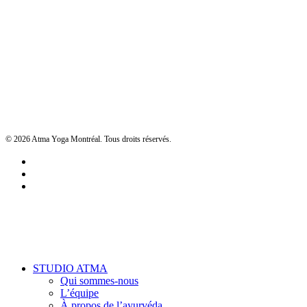
© 2026 Atma Yoga Montréal. Tous droits réservés.
facebook
google-
plus
instagram
Close
STUDIO ATMA
Menu
Qui sommes-nous
L’équipe
À propos de l’ayurvéda