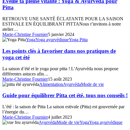
pleine
Éveille ta pleine vitalité : Yoga & Ayurvéda pour
tranquillité
vitalité
Pitta
d’esprit.
:
Yoga
RETROUVE UNE SANTÉ ÉCLATANTE POUR LA SAISON
&
ESTIVALE EN ÉQUILIBRANT PITTANous t’invitons à notre
Ayurvéda
atelier…
pour
Marie-Christine Fournier
5 janvier 2024
Pitta
Les
Yoga
Yoga ayurvédique
Yoga Pitta
points
clés
Les points clés à favoriser dans nos pratiques de
à
yoga cet été
favoriser
dans
La saison d’été et le yoga pour pitta ! L'Ayurvéda nous propose
nos
différentes astuces afin…
pratiques
Marie-Christine Fournier
15 août 2023
de
Guide
Alimentation
Ayurvéda
Mode de vie
yoga
pour
cet
équilibrer
Guide pour équilibrer Pitta cet été, tous nos conseils !
été
Pitta
cet
L’été : la saison de Pitta La saison estivale (Pitta) est gouvernée par
été,
l’énergie du…
tous
Marie-Christine Fournier
4 juillet 2023
nos
Soulager
Ayurvéda
Mode de vie
Yoga
Yoga ayurvédique
conseils
les