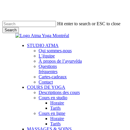
Skip
to
main
content
Hit enter to search or ESC to close
Search
Close
Search
Menu
STUDIO ATMA
Qui sommes-nous
L’équipe
À propos de l’ayurvéda
Questions
fréquentes
Cartes-cadeaux
Contact
COURS DE YOGA
Descriptions des cours
Cours en studio
Horaire
Tarifs
Cours en ligne
Horaire
Tarifs
MASSAGES & SOINS