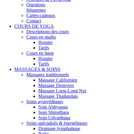
Questions
fréquentes
Cartes-cadeaux
Contact
COURS DE YOGA
Descriptions des cours
Cours en studio
Horaire
Tarifs
Cours en ligne
Horaire
Tarifs
MASSAGES & SOINS
Massages traditionnels
Massage Californien
Massage Denevers
Massage Lomi-Lomi Nui
Massage Thaïlandais
Soins ayurvédiques
Soin Abhyanga
Soin Shirodhara
Soin Udvarthana
Soins spécialisés & énergétiques
Drainage lymphatique
Reiki